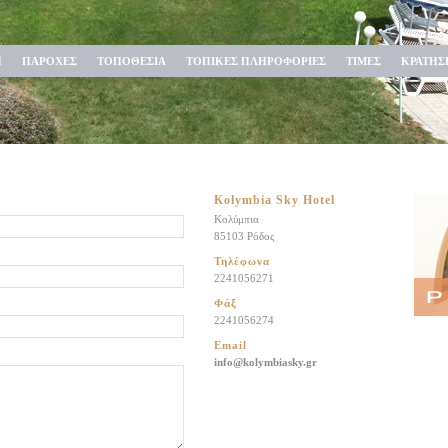
Η
ΠΑΡΟΧΕΣ
ΤΟΠΟΘΕΣΙΑ
ΤΟΠΙΚΕΣ ΠΛΗΡΟΦΟΡΙΕΣ
ΤΙΜΕΣ
ΚΡΑΤΗΣ
Kolymbia Sky Hotel
Κολύμπια
85103 Ρόδος
Τηλέφωνα
2241056271
Φάξ
2241056274
Email
info@kolymbiasky.gr