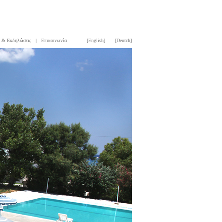
 & Εκδηλώσεις
|
Επικοινωνία
[English]
[Deutch]